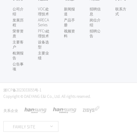
公司介
VOC处
新闻报
招聘信
联系方
绍
理技术
道
息
式
发展历
ARECA
产品手
岗位介
程
Series
册
绍
荣誉资
PFCs处
视频资
招聘公
质
理技术
料
告
主要客
设备选
户
型
检测报
主要业
告
绩
公告事
项
浙ICP备2023033055号-1
Copyright © DAEYANG E&I Co., Ltd. All rights reserved.
关系企业
FAMILY SITE