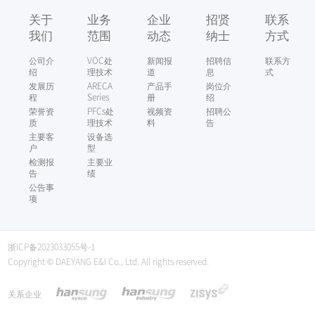
关于
业务
企业
招贤
联系
我们
范围
动态
纳士
方式
公司介
VOC处
新闻报
招聘信
联系方
绍
理技术
道
息
式
发展历
ARECA
产品手
岗位介
程
Series
册
绍
荣誉资
PFCs处
视频资
招聘公
质
理技术
料
告
主要客
设备选
户
型
检测报
主要业
告
绩
公告事
项
浙ICP备2023033055号-1
Copyright © DAEYANG E&I Co., Ltd. All rights reserved.
关系企业