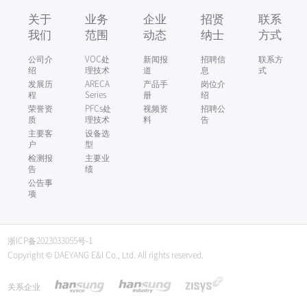
关于
业务
企业
招贤
联系
我们
范围
动态
纳士
方式
公司介
VOC处
新闻报
招聘信
联系方
绍
理技术
道
息
式
发展历
ARECA
产品手
岗位介
程
Series
册
绍
荣誉资
PFCs处
视频资
招聘公
质
理技术
料
告
主要客
设备选
户
型
检测报
主要业
告
绩
公告事
项
浙ICP备2023033055号-1
Copyright © DAEYANG E&I Co., Ltd. All rights reserved.
关系企业