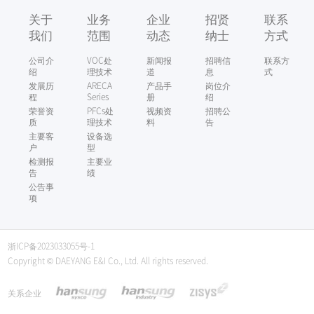
关于
业务
企业
招贤
联系
我们
范围
动态
纳士
方式
公司介
VOC处
新闻报
招聘信
联系方
绍
理技术
道
息
式
发展历
ARECA
产品手
岗位介
程
Series
册
绍
荣誉资
PFCs处
视频资
招聘公
质
理技术
料
告
主要客
设备选
户
型
检测报
主要业
告
绩
公告事
项
浙ICP备2023033055号-1
Copyright © DAEYANG E&I Co., Ltd. All rights reserved.
关系企业