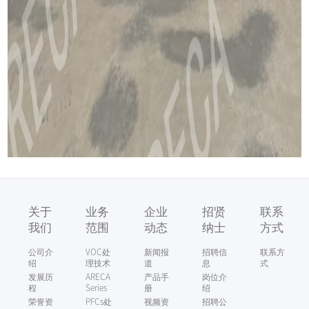
关于
业务
企业
招贤
联系
我们
范围
动态
纳士
方式
公司介
VOC处
新闻报
招聘信
联系方
绍
理技术
道
息
式
发展历
ARECA
产品手
岗位介
程
Series
册
绍
荣誉资
PFCs处
视频资
招聘公